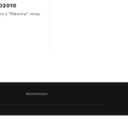
Ю2010
ла у "Ювенты" лишь
Фотогалереи