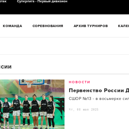
ртак
Суперлига - Первый дивизион
КОМАНДА
СОРЕВНОВАНИЯ
АРХИВ ТУРНИРОВ
КАЛЕ
ССИИ
НОВОСТИ
Первенство России 
СШОР №13 - в восьмерке си
Чт, 08 мая 2025