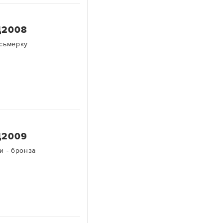
Д2008
сьмерку
Д2009
и - бронза