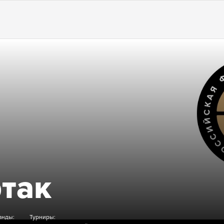
Б
так
анды:
Турниры: