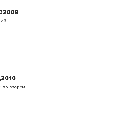
 Ю2009
ной
Д2010
е во втором